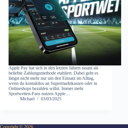
Apple Pay hat sich in den letzten Jahren rasant als
beliebte Zahlungsmethode etabliert. Dabei geht es
längst nicht mehr nur um den Einsatz im Alltag,
wenn du kontaktlos an Supermarktkassen oder in
Onlineshops bezahlen willst. Immer mehr
Sportwetten-Fans nutzen Apple…
Michael
03/03/2025
Copyright © 2026