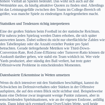
höhere Vielfalt an Spielen bedeutet. Das wirkt sich auch auf die
Wettmärkte aus, da häufig attraktive Quoten zu finden sind. Allerdings
ist das Leistungsgefälle zwischen den Teams im College-Bereich oft
größer, was manche Spiele zu eindeutigen Angelegenheiten macht.
Statistiken und Tendenzen richtig interpretieren
Eine der großen Stärken beim Football ist der statistische Reichtum.
Für nahezu jeden Spielzug werden Daten erhoben, die sich später
auswerten lassen. Dabei solltest du nicht nur oberflächliche Zahlen wie
den Tabellenplatz oder die Anzahl erzielter Punkte pro Spiel
betrachten. Gerade tiefergehende Metriken wie Third-Down-
Conversion-Rate, Red-Zone-Effizienz oder Turnover-Ratio können dir
Auskunft darüber geben, wie stabil ein Team wirklich ist. Wer viele
Yards produziert, aber ständig den Ball verliert, hat trotz guter
Offensivwerte Probleme in entscheidenden Momenten.
Datenbasierte Erkenntnisse in Wetten umsetzen
Wenn du dich intensiver mit den Statistiken beschäftigst, kannst du
Schwächen im Defensivverhalten oder Stärken in der Offensive
aufspüren, die auf den ersten Blick nicht sichtbar sind. Beispielsweise
kann eine Defense zwar insgesamt wenige Punkte zulassen, aber in
entscheidenden Spielsituationen, wie an der eigenen Endzone, anfällig
sein. Dann lohnt sich eventuell eine Over/Under-Wette, weil beide