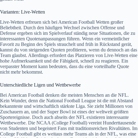
Varianten: Live-Wetten
Live-Wetten erfreuen sich bei American Football Wetten großer
Beliebtheit. Durch den häufigen Wechsel zwischen Offense und
Defense ergeben sich im Spielverlauf ständig neue Situationen, die zu
interessanten Quotenanpassungen führen. Wenn ein vermeintlicher
Favorit zu Beginn des Spiels strauchelt und früh in Rückstand gerät,
kannst du von steigenden Quoten profitieren, wenn du dennoch an das
Team glaubst. Allerdings erfordert das Platzieren von Live-Wetten eine
hohe Aufmerksamkeit und die Fähigkeit, schnell zu reagieren. Ein
verpasster Moment kann bedeuten, dass du eine vorteilhafte Quote
nicht mehr bekommst.
Unterschiedliche Ligen und Wettbewerbe
Bei American Football denken die meisten Menschen an die NFL.
Kein Wunder, denn die National Football League ist die mit Abstand
bekannteste und wirtschaftlich stärkste Liga. Sie zieht Millionen von
Zuschauern an, und der Super Bowl ist eines der weltweit größten
Sportereignisse. Doch auch abseits der NFL existieren interessante
Wettbewerbe. Die NCAA (College Football) vereint Hunderttausende
von Studenten und begeistert Fans mit traditionsreichen Rivalitäten. Im
College Football gibt es weitaus mehr Teams als in der NFL, was eine