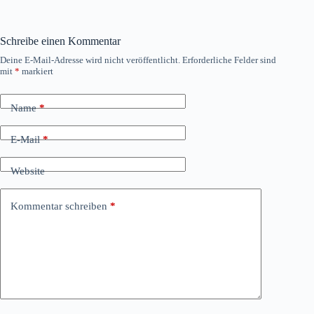
Schreibe einen Kommentar
Deine E-Mail-Adresse wird nicht veröffentlicht.
Erforderliche Felder sind
mit
*
markiert
Name
*
E-Mail
*
Website
Kommentar schreiben
*