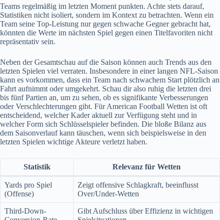
Teams regelmäßig im letzten Moment punkten. Achte stets darauf,
Statistiken nicht isoliert, sondern im Kontext zu betrachten. Wenn ein
Team seine Top-Leistung nur gegen schwache Gegner gebracht hat,
könnten die Werte im nächsten Spiel gegen einen Titelfavoriten nicht
repräsentativ sein.
Neben der Gesamtschau auf die Saison können auch Trends aus den
letzten Spielen viel verraten. Insbesondere in einer langen NFL-Saison
kann es vorkommen, dass ein Team nach schwachem Start plötzlich an
Fahrt aufnimmt oder umgekehrt. Schau dir also ruhig die letzten drei
bis fünf Partien an, um zu sehen, ob es signifikante Verbesserungen
oder Verschlechterungen gibt. Für American Football Wetten ist oft
entscheidend, welcher Kader aktuell zur Verfügung steht und in
welcher Form sich Schlüsselspieler befinden. Die bloße Bilanz aus
dem Saisonverlauf kann täuschen, wenn sich beispielsweise in den
letzten Spielen wichtige Akteure verletzt haben.
Statistik
Relevanz für Wetten
Yards pro Spiel
Zeigt offensive Schlagkraft, beeinflusst
(Offense)
Over/Under-Wetten
Third-Down-
Gibt Aufschluss über Effizienz in wichtigen
Conversion-Rate
Spielsituationen