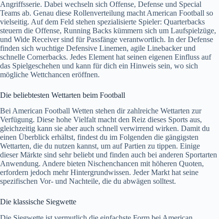
Angriffsserie. Dabei wechseln sich Offense, Defense und Special
Teams ab. Genau diese Rollenverteilung macht American Football so
vielseitig. Auf dem Feld stehen spezialisierte Spieler: Quarterbacks
steuern die Offense, Running Backs kümmern sich um Laufspielzüge,
und Wide Receiver sind für Passfänge verantwortlich. In der Defense
finden sich wuchtige Defensive Linemen, agile Linebacker und
schnelle Cornerbacks. Jedes Element hat seinen eigenen Einfluss auf
das Spielgeschehen und kann für dich ein Hinweis sein, wo sich
mögliche Wettchancen eröffnen.
Die beliebtesten Wettarten beim Football
Bei American Football Wetten stehen dir zahlreiche Wettarten zur
Verfügung. Diese hohe Vielfalt macht den Reiz dieses Sports aus,
gleichzeitig kann sie aber auch schnell verwirrend wirken. Damit du
einen Überblick erhältst, findest du im Folgenden die gängigsten
Wettarten, die du nutzen kannst, um auf Partien zu tippen. Einige
dieser Märkte sind sehr beliebt und finden auch bei anderen Sportarten
Anwendung. Andere bieten Nischenchancen mit höheren Quoten,
erfordern jedoch mehr Hintergrundwissen. Jeder Markt hat seine
spezifischen Vor- und Nachteile, die du abwägen solltest.
Die klassische Siegwette
Die Siegwette ist vermutlich die einfachste Form bei American