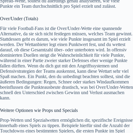
Spread-Wette, solltest du allerdings genau analysieren, wie viele
Punkte ein Team durchschnittlich pro Spiel erzielt und zulässt.
Over/Under (Totals)
Für viele Football-Fans ist die Over/Under-Wette eine spannende
Alternative, da sie sich nicht festlegen müssen, welches Team gewinnt.
Stattdessen geht es darum, wie viele Punkte insgesamt im Spiel erzielt
werden. Der Wettanbieter legt einen Punktwert fest, und du wettest
darauf, ob diese Gesamtzahl über- oder unterboten wird. In offensiv
dominierten Duellen steigt die Wahrscheinlichkeit für viele Punkte,
während in einer Partie zweier starker Defenses eher wenige Punkte
fallen dürften. Wenn du dich gut mit den Angriffssystemen und
Defensivstrategien der Teams auskennst, kann diese Wettart sehr viel
Spaß machen. Ein Punkt, den du unbedingt beachten solltest, sind die
äußeren Bedingungen: Regen, Schnee oder starkes Windaufkommen
beeinflussen die Punkteausbeute drastisch, was bei Over/Under-Wetten
schnell den Unterschied zwischen Gewinn und Verlust ausmachen
kann.
Weitere Optionen wie Props und Specials
Prop-Wetten und Spezialwetten ermöglichen dir, spezifische Ereignisse
innerhalb eines Spiels zu tippen. Beispiele hierfür sind die Anzahl der
Touchdowns eines bestimmten Spielers, die ersten Punkte im Spiel