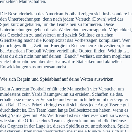
einzelnen Mannschaften.
Die Besonderheiten des American Football zeigen sich insbesondere in
den Unterbrechungen, denn nach jedem Versuch (Down) wird das
Spiel kurz angehalten, um die Teams neu zu formieren. Diese
Unterbrechungen geben dir als Wetter eine hervorragende Möglichkeit,
das Geschehen zu analysieren und gezielt Schlüsse zu ziehen.
Gleichzeitig macht die Komplexität das Vorhersagen kompliziert. Wer
jedoch gewillt ist, Zeit und Energie in Recherchen zu investieren, kann
bei American Football Wetten vorteilhafte Quoten finden. Wichtig ist,
dass du dich nicht nur auf deinen „Bauch“ verlässt, sondern möglichst
viele Informationen über die Teams, ihre Statistiken und aktuellen
Entwicklungen zusammensammelst.
Wie sich Regeln und Spielablauf auf deine Wetten auswirken
Beim American Football erhält jede Mannschaft vier Versuche, um
mindestens zehn Yards Raumgewinn zu erzielen. Schaffen sie das,
erhalten sie neue vier Versuche und wenn nicht bekommt der Gegner
den Ball. Dieses Prinzip bringt es mit sich, dass jede Angriffsserie gut
durchdacht ist. Ein Team kann lange Ballbesitzzeiten haben, wenn es
stetig Yards gewinnt. Als Wettfreund ist es daher essenziell zu wissen,
wie stark die Offense eines Teams agieren kann und ob die Defense
des Gegners in der Lage ist, diesen Spielfluss zu unterbrechen. Spiele
mit starken Offensiven versprechen meist viele Punkte, was sich auf