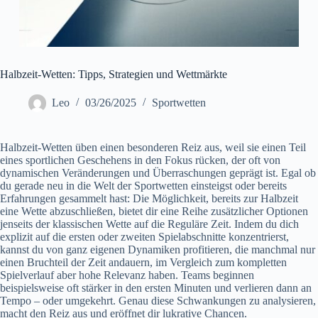
Halbzeit-Wetten: Tipps, Strategien und Wettmärkte
Leo
03/26/2025
Sportwetten
Halbzeit-Wetten üben einen besonderen Reiz aus, weil sie einen Teil
eines sportlichen Geschehens in den Fokus rücken, der oft von
dynamischen Veränderungen und Überraschungen geprägt ist. Egal ob
du gerade neu in die Welt der Sportwetten einsteigst oder bereits
Erfahrungen gesammelt hast: Die Möglichkeit, bereits zur Halbzeit
eine Wette abzuschließen, bietet dir eine Reihe zusätzlicher Optionen
jenseits der klassischen Wette auf die Reguläre Zeit. Indem du dich
explizit auf die ersten oder zweiten Spielabschnitte konzentrierst,
kannst du von ganz eigenen Dynamiken profitieren, die manchmal nur
einen Bruchteil der Zeit andauern, im Vergleich zum kompletten
Spielverlauf aber hohe Relevanz haben. Teams beginnen
beispielsweise oft stärker in den ersten Minuten und verlieren dann an
Tempo – oder umgekehrt. Genau diese Schwankungen zu analysieren,
macht den Reiz aus und eröffnet dir lukrative Chancen.