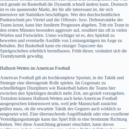
sich gerade im Basketball die Dynamik schnell ändern kann. Dennoch
ist es ein spannender Markt, der für alle interessant ist, die sich
intensiver mit Statistiken beschäftigen. Wer den durchschnittlichen
Punkteschnitt pro Viertel und die Offensiv- bzw. Defensivstärke der
Teams kennt, kann hier fundierte Prognosen abgeben. Tritt ein Team in
den ersten Minuten besonders aggressiv auf, resultiert das oft in vielen
Würfen und Freiwürfen. Umso wichtiger ist es, den Spielstil zu
bewerten und eventuelle Ausfälle von Leistungsträgern im Auge zu
behalten. Bei Basketball kann ein einziger Topscorer das
Spielgeschehen erheblich beeinflussen. Fehlt dieser, verändert sich die
Teamdynamik gewaltig.
Halbzeit-Wetten im American Football
American Football gilt als hochkomplexe Sportart, in der Taktik und
Strategie eine überragende Rolle spielen. Im Gegensatz zu
schnelllebigen Disziplinen wie Basketball haben die Teams hier
zwischen den Spielzügen deutlich mehr Zeit, um gezielt vorzugehen.
Trotzdem können Halbzeit-Wetten auch beim American Football
ausgesprochen lohnenswert sein, weil jede Mannschaft zunächst
prüfen muss, ob die erwartete Taktik des Gegners auch wirklich so
umgesetzt wird. Eine überraschende Angriffstaktik oder eine exzellente
Verteidigungsstrategie kann das Spiel früh in eine bestimmte Richtung
lenken. Wer diese Ausrichtung genauer einschätzt, kann davon