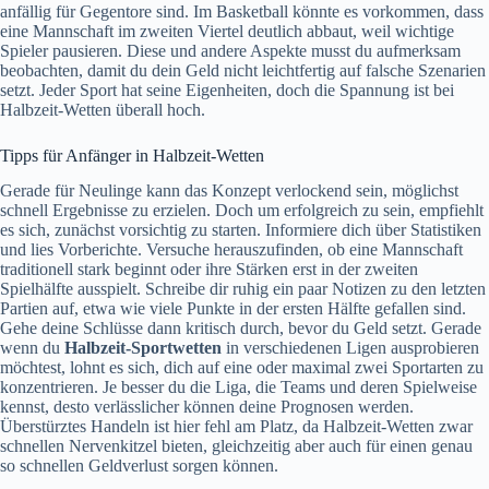
anfällig für Gegentore sind. Im Basketball könnte es vorkommen, dass
eine Mannschaft im zweiten Viertel deutlich abbaut, weil wichtige
Spieler pausieren. Diese und andere Aspekte musst du aufmerksam
beobachten, damit du dein Geld nicht leichtfertig auf falsche Szenarien
setzt. Jeder Sport hat seine Eigenheiten, doch die Spannung ist bei
Halbzeit-Wetten überall hoch.
Tipps für Anfänger in Halbzeit-Wetten
Gerade für Neulinge kann das Konzept verlockend sein, möglichst
schnell Ergebnisse zu erzielen. Doch um erfolgreich zu sein, empfiehlt
es sich, zunächst vorsichtig zu starten. Informiere dich über Statistiken
und lies Vorberichte. Versuche herauszufinden, ob eine Mannschaft
traditionell stark beginnt oder ihre Stärken erst in der zweiten
Spielhälfte ausspielt. Schreibe dir ruhig ein paar Notizen zu den letzten
Partien auf, etwa wie viele Punkte in der ersten Hälfte gefallen sind.
Gehe deine Schlüsse dann kritisch durch, bevor du Geld setzt. Gerade
wenn du
Halbzeit-Sportwetten
in verschiedenen Ligen ausprobieren
möchtest, lohnt es sich, dich auf eine oder maximal zwei Sportarten zu
konzentrieren. Je besser du die Liga, die Teams und deren Spielweise
kennst, desto verlässlicher können deine Prognosen werden.
Überstürztes Handeln ist hier fehl am Platz, da Halbzeit-Wetten zwar
schnellen Nervenkitzel bieten, gleichzeitig aber auch für einen genau
so schnellen Geldverlust sorgen können.