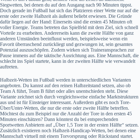
Siegwetten, bei denen du auf den Ausgang nach 90 Minuten tippst.
Doch gerade im Fußball hat sich das Platzieren einer Wette nur auf die
erste oder zweite Halbzeit als äußerst beliebt erwiesen. Die Gründe
dafür liegen auf der Hand: Einerseits sind die ersten 45 Minuten oft
voller Energie. Teams betreten das Spielfeld mit dem Ziel, sich schnell
Vorteile zu erarbeiten. Andererseits kann die zweite Hälfte von ganz
anderen Umständen beeinflusst werden, beispielsweise wenn ein
Favorit überraschend zurückliegt und gezwungen ist, sein gesamtes
Potenzial auszuschöpfen. Zudem wirken sich Traineransprachen zur
Pause immens auf die taktische Ausrichtung aus. Eine Mannschaft, die
schlecht ins Spiel startete, kann in der zweiten Hälfte wie verwandelt
auftreten.
Halbzeit-Wetten im Fußball werden in unterschiedlichen Varianten
angeboten. Du kannst auf den reinen Halbzeitstand setzen, also ob
Team A führt, Team B führt oder alles unentschieden steht. Diese
Variante zeichnet sich durch vergleichsweise einfache Marktstrukturen
aus und ist für Einsteiger interessant. Außerdem gibt es noch Tore-
Über/Unter-Wetten, die nur die erste oder zweite Hälfte betreffen.
Möchtest du zum Beispiel nur die Anzahl der Tore in den ersten 45
Minuten einschätzen? Dann könntest du bei entsprechenden
Sportwetten Anbietern auf „Über 1,5 Tore in der ersten Hälfte“ setzen.
Zusätzlich existieren noch Halbzeit-Handicap-Wetten, bei denen eine
Mannschaft virtuell mit einem Torvorsprung oder Rückstand startet.