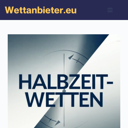
Zum
Inhalt
springen