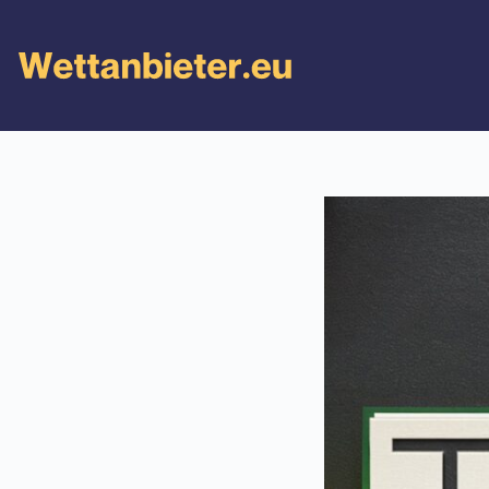
Zum
Inhalt
springen