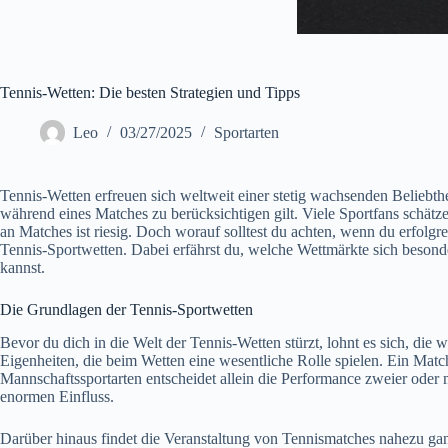
Tennis-Wetten: Die besten Strategien und Tipps
Leo
03/27/2025
Sportarten
Tennis-Wetten erfreuen sich weltweit einer stetig wachsenden Beliebthei
während eines Matches zu berücksichtigen gilt. Viele Sportfans schätz
an Matches ist riesig. Doch worauf solltest du achten, wenn du erfolg
Tennis-Sportwetten. Dabei erfährst du, welche Wettmärkte sich besond
kannst.
Die Grundlagen der Tennis-Sportwetten
Bevor du dich in die Welt der Tennis-Wetten stürzt, lohnt es sich, die
Eigenheiten, die beim Wetten eine wesentliche Rolle spielen. Ein Ma
Mannschaftssportarten entscheidet allein die Performance zweier ode
enormen Einfluss.
Darüber hinaus findet die Veranstaltung von Tennismatches nahezu gan