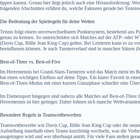
tippen kannst. Genau hier liegt jedoch auch eine Herausforderung: Wer 
folgenden Abschnitten erfährst du, welche Faktoren gerade bei Tennis
Die Bedeutung der Spielregeln für deine Wetten
Tennis folgt einem unverwechselbaren Punktesystem, bestehend aus Pun
genau zu kennen. So unterscheiden sich Matches auf der ATP- oder WTA
(Davis Cup, Billie Jean King Cup) gelten. Bei Letzteren kann es zu v
beeinflussen können. Je nach Turnierverlauf sind in manchen Sätzen (
Best-of-Three vs. Best-of-Five
Im Herrentennis bei Grand-Slam-Turnieren wird das Match meist im B
hat einen wichtigen Einfluss auf deine Tipps. Ein klarer Favorit in ei
Best-of-Three-Modus mit einer kurzen Glanzphase schneller eine Überra
Im Damensport hingegen sind nahezu alle Matches auf Best-of-Three fe
Herrentennis ist hier geringer. Daher lohnen sich manche Wettvariant
Besondere Regeln in Teamwettbewerben
Teamwettbewerbe wie Davis Cup, Billie Jean King Cup oder die neuen 
Aufstellung innerhalb eines Teams kurzfristig wechseln, was die Vorbe
ausgetragen wird und wer überhaupt antritt. Für viele Fans stellen g