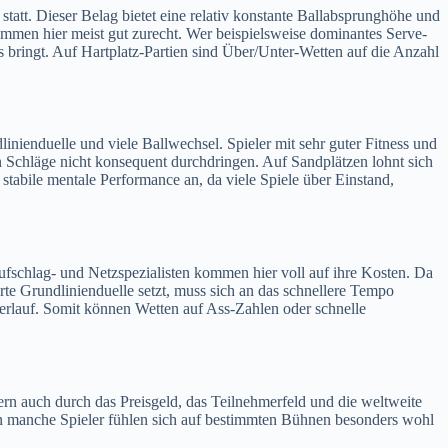
tatt. Dieser Belag bietet eine relativ konstante Ballabsprunghöhe und
ommen hier meist gut zurecht. Wer beispielsweise dominantes Serve-
s bringt. Auf Hartplatz-Partien sind Über/Unter-Wetten auf die Anzahl
linienduelle und viele Ballwechsel. Spieler mit sehr guter Fitness und
en Schläge nicht konsequent durchdringen. Auf Sandplätzen lohnt sich
stabile mentale Performance an, da viele Spiele über Einstand,
 Aufschlag- und Netzspezialisten kommen hier voll auf ihre Kosten. Da
rte Grundlinienduelle setzt, muss sich an das schnellere Tempo
erlauf. Somit können Wetten auf Ass-Zahlen oder schnelle
ern auch durch das Preisgeld, das Teilnehmerfeld und die weltweite
enn manche Spieler fühlen sich auf bestimmten Bühnen besonders wohl