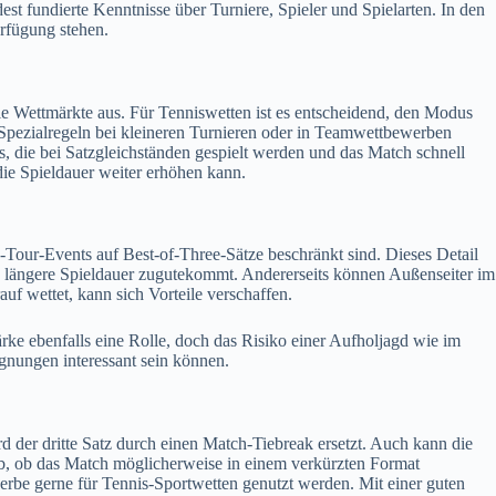
est fundierte Kenntnisse über Turniere, Spieler und Spielarten. In den
rfügung stehen.
e Wettmärkte aus. Für Tenniswetten ist es entscheidend, den Modus
Spezialregeln bei kleineren Turnieren oder in Teamwettbewerben
, die bei Satzgleichständen gespielt werden und das Match schnell
die Spieldauer weiter erhöhen kann.
our-Events auf Best-of-Three-Sätze beschränkt sind. Dieses Detail
die längere Spieldauer zugutekommt. Andererseits können Außenseiter im
f wettet, kann sich Vorteile verschaffen.
ke ebenfalls eine Rolle, doch das Risiko einer Aufholjagd wie im
gnungen interessant sein können.
der dritte Satz durch einen Match-Tiebreak ersetzt. Auch kann die
rab, ob das Match möglicherweise in einem verkürzten Format
erbe gerne für Tennis-Sportwetten genutzt werden. Mit einer guten