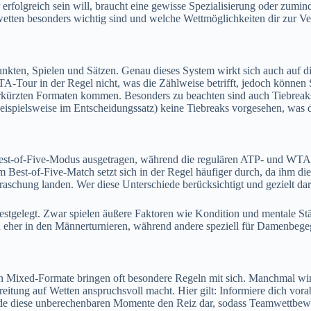
erfolgreich sein will, braucht eine gewisse Spezialisierung oder zumind
wetten besonders wichtig sind und welche Wettmöglichkeiten dir zur Ve
kten, Spielen und Sätzen. Genau dieses System wirkt sich auch auf di
-Tour in der Regel nicht, was die Zählweise betrifft, jedoch können 
erkürzten Formaten kommen. Besonders zu beachten sind auch Tiebreaks
beispielsweise im Entscheidungssatz) keine Tiebreaks vorgesehen, was 
est-of-Five-Modus ausgetragen, während die regulären ATP- und WTA-T
nem Best-of-Five-Match setzt sich in der Regel häufiger durch, da ihm 
schung landen. Wer diese Unterschiede berücksichtigt und gezielt darau
stgelegt. Zwar spielen äußere Faktoren wie Kondition und mentale Stär
en eher in den Männerturnieren, während andere speziell für Damenbege
Mixed-Formate bringen oft besondere Regeln mit sich. Manchmal wird 
reitung auf Wetten anspruchsvoll macht. Hier gilt: Informiere dich vo
erade diese unberechenbaren Momente den Reiz dar, sodass Teamwettbew