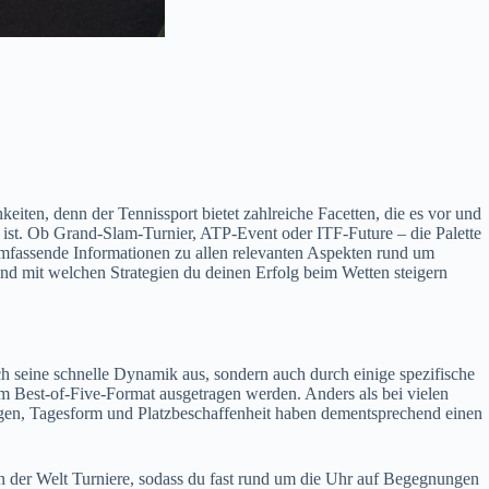
eiten, denn der Tennissport bietet zahlreiche Facetten, die es vor und
l ist. Ob Grand-Slam-Turnier, ATP-Event oder ITF-Future – die Palette
 umfassende Informationen zu allen relevanten Aspekten rund um
und mit welchen Strategien du deinen Erfolg beim Wetten steigern
rch seine schnelle Dynamik aus, sondern auch durch einige spezifische
m Best-of-Five-Format ausgetragen werden. Anders als bei vielen
ngen, Tagesform und Platzbeschaffenheit haben dementsprechend einen
n der Welt Turniere, sodass du fast rund um die Uhr auf Begegnungen