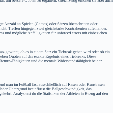
ar, um bessere Quoten zu ergattern. Gleichzeitig erhöhen sie aber auch
gte Anzahl an Spielen (Games) oder Sätzen überschritten oder
richt. Treffen hingegen zwei gleichstarke Kontrahenten aufeinander,
ess und mögliche Anfälligkeiten für unforced errors mit einbeziehen.
atz gewinnt, ob es in einem Satz ein Tiebreak geben wird oder ob ein
geben Quoten auf das exakte Ergebnis eines Tiebreaks. Diese
e Return-Fähigkeiten und die mentale Widerstandsfähigkeit beider
rend man im Fußball fast ausschließlich auf Rasen oder Kunstrasen
Jeder Untergrund beeinflusst die Ballgeschwindigkeit, das
kehrt. Analysierst du die Statistiken der Athleten in Bezug auf den